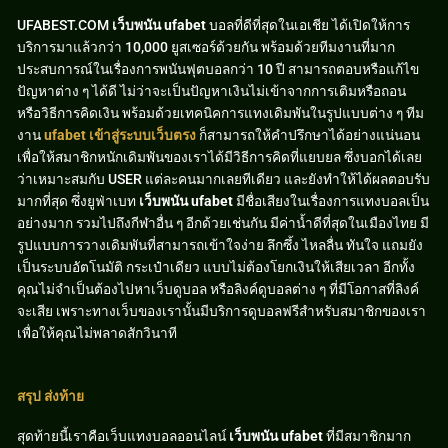
UFABEST.COM
เว็บพนัน ufabet
บอลที่ดีที่สุดในเอเชีย ได้เปิดให้การ
บริการมาแล้วกว่า 10,000 ยูสเซอร์ด้วยกัน พร้อมด้วยทีมงานที่มาก
ประสบการณ์ในเรื่องการพนันฟุตบอลกว่า 10 ปี สามารถตอบหรือแก้ไข
ปัญหาต่าง ๆ ได้ดี ไม่ว่าจะเป็นปัญหาเงินไม่เข้าจากการเติมหรือถอน
หรือวิธีการคิดเงิน พร้อมด้วยเทคนิคการแทงเดิมพันในรูปแบบต่าง ๆ ทีม
งาน
ufabet เข้าสู่ระบบเว็บตรง
ก็สามารถให้คำปรึกษาได้อย่างแน่นอน
เพื่อให้สมาชิกหนักเดิมพันของเราได้มีวิธีการคิดที่แยบยล ซึ่งบอกได้เลย
ว่าเหมาะสมกับ USER แต่ละคนมากเลยทีเดียว และยังทำให้ได้ผลตอบรับ
มากที่สุด ซึ่งยูฟ่าเบท
เว็บพนัน
ufabet
มีชื่อเสียงในเรื่องการแทงบอลเป็น
อย่างมาก รวมไปถึงกีฬาอื่น ๆ อีกด้วยเช่นกัน มีค่าน้ำดีที่สุดในเมืองไทย มี
รูปแบบการวางเดิมพันที่สามารถเข้าใจง่าย ลึกซึ้ง ไหลลื่น ทันใจ แถมยัง
เป็นระบบอัตโนมัติ กระเป๋าเดียว แบบไม่ต้องโยกเงินให้เสียเวลา อีกทั้ง
คุณไม่จำเป็นต้องไปหาเว็บดูบอล หรือลิงค์ดูบอลต่าง ๆ ที่มีโอกาสที่ลิงค์
จะเสีย เพราะทางเว็บของเรานั้นมีบริการดูบอลฟรีสำหรับสมาชิกของเรา
เพื่อให้คุณไม่พลาดสักวินาที
สรุป ส่งท้าย
สุดท้ายนี้เราคือเว็บแทงบอลออนไลน์
เว็บพนัน
ufabet
ที่มีสมาชิกมาก