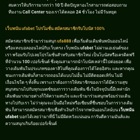
สมควรให้บริการมากกว่า 10 ปี ติดปัญหาอะไรสามารถต่อสอบถาม
ทีมงาน Call Center ของเราได้ตลอด 24 ชั่วโมง ไม่มีวันหยุด
เว็บพนัน ufabet โปรโมชั่น สมัครสมาชิกรับโบนัส 100%
สมัครสมาชิกเข้ามาร่วมสนุก
ufa888
เพื่อเริ่มต้นเดิมพันพนันออนไลน์
หรือแทงบอลออนไลน์กับเว็บตรง เว็บพนัน ufabet ไม่ผ่านเอเย่นต์ของ
เรา พร้อมรับไปเลยโปรโมชั่นสำหรับสมาชิกใหม่ เป็นโบนัสหรือเครดิตฟรี
ที่จำนวน 100 เปอร์เซ็นต์ ซึ่งคุณสามารถนำโบนัสเหล่านี้ไปต่อยอด เพื่อ
วางเดิมพันในประเภทของคาสิโนที่คุณต้องการได้โดยอิสระ และหากคุณ
ชนะการเดิมพันก็สามารถถอนได้แบบไม่อั้น ไม่มีติดยอดเทิร์น ไม่มี
เงื่อนไขใด ๆ ทั้งสิ้น เพราะเราต้องการให้สมาชิกของเราได้มีความสุข
สนุกสนานไปกับทุกแมตซ์ของการวางเดิมพัน ซึ่งในปัจจุบันนี้มีเหล่านัก
เดิมพันมากมายต่างก็ให้ความสนใจ และเข้ามาร่วมสนุกพร้อมร่วมเดิน
ทางไปกับเรา ไม่ว่าคุณจะเป็นมือใหม่หรือเซียนที่ชื่นชอบในการวางเดิม
พัน ก็สามารถสมัครสมาชิกเพื่อทำเงินกำไรจากพนันออนไลน์บน
เว็บพนัน
ufabet
บอกได้เลยว่ามาที่นี่ ไม่มีผิดหวังแน่นอน การันตีความมันส์และ
ความสนุกเกินร้อยเปอร์เซ็นต์