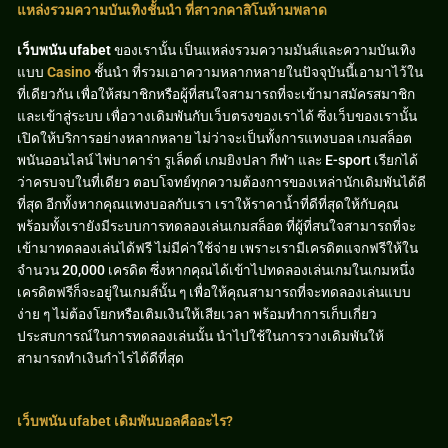
แหล่งรวมความบันเทิงชั้นนำ ที่สาวกคาสิโนห้ามพลาด
เว็บพนัน ufabet
ของเรานั้น เป็นแหล่งรวมความมันส์และความบันเทิง
แบบ
Casino
ชั้นนำ ที่รวมเอาความหลากหลายในปัจจุบันนี้เอามาไว้ใน
ที่เดียวกัน เพื่อให้สมาชิกหรือผู้ที่สนใจสามารถที่จะเข้ามาสมัครสมาชิก
และเข้าสู่ระบบ เพื่อวางเดิมพันกับเว็บตรงของเราได้ ซึ่งเว็บของเรานั้น
เปิดให้บริการอย่างหลากหลาย ไม่ว่าจะเป็นทั้งการแทงบอล เกมสล็อต
พนันออนไลน์ ไพ่บาคาร่า รูเล็ตต์ เกมยิงปลา กีฬา และ E-sport เรียกได้
ว่าครบจบในที่เดียว ตอบโจทย์ทุกความต้องการของเหล่านักเดิมพันได้ดี
ที่สุด อีกทั้งหากคุณแทงบอลกับเรา เราให้ราคาน้ำที่ดีที่สุดให้กับคุณ
พร้อมทั้งเรายังมีระบบการทดลองเล่นเกมสล็อต ที่ผู้ที่สนใจสามารถที่จะ
เข้ามาทดลองเล่นได้ฟรี ไม่มีค่าใช้จ่าย เพราะเรามีเครดิตแจกฟรีให้ใน
จำนวน 20,000 เครดิต ซึ่งหากคุณได้เข้าไปทดลองเล่นเกมในเกมหนึ่ง
เครดิตฟรีก็จะอยู่ในเกมส์นั้น ๆ เพื่อให้คุณสามารถที่จะทดลองเล่นแบบ
ง่าย ๆ ไม่ต้องโยกหรือเติมเงินให้เสียเวลา พร้อมทำการเก็บเกี่ยว
ประสบการณ์ในการทดลองเล่นนั้น นำไปใช้ในการวางเดิมพันให้
สามารถทำเงินกำไรได้ดีที่สุด
เว็บพนัน ufabet เดิมพันบอลคืออะไร?